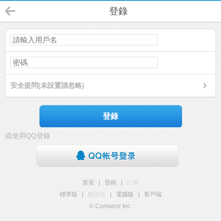
登錄
安全提問(未設置請忽略)
登錄
或使用QQ登錄
首頁
|
登錄
|
註冊
標準版
|
觸屏版
|
電腦版
|
客戶端
© Comsenz Inc.