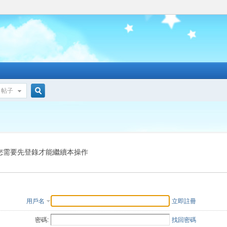
帖子
搜
索
您需要先登錄才能繼續本操作
用戶名
立即註冊
密碼:
找回密碼