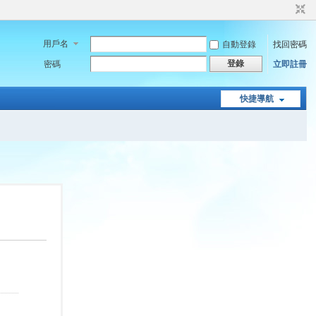
用戶名
自動登錄
找回密碼
登錄
密碼
立即註冊
快捷導航