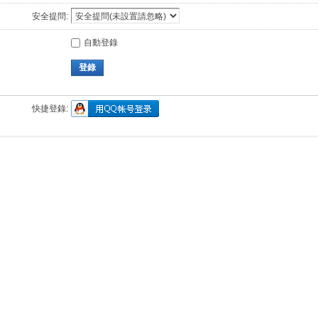
安全提問:
自動登錄
登錄
快捷登錄: