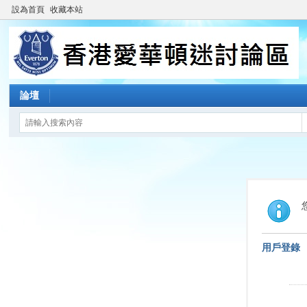
設為首頁
收藏本站
論壇
用戶登錄