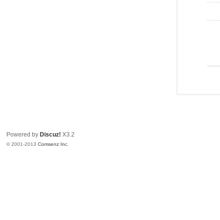
Powered by
Discuz!
X3.2
© 2001-2013
Comsenz Inc.