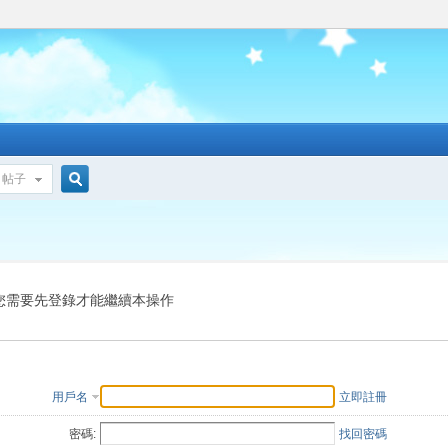
帖子
搜
索
您需要先登錄才能繼續本操作
用戶名
立即註冊
密碼:
找回密碼