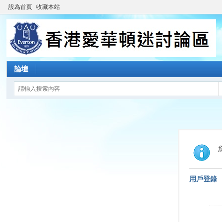
設為首頁
收藏本站
論壇
用戶登錄