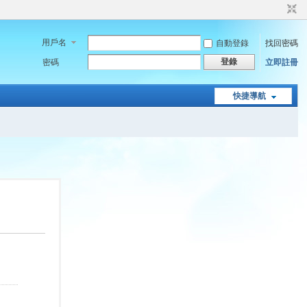
用戶名
自動登錄
找回密碼
登錄
密碼
立即註冊
快捷導航