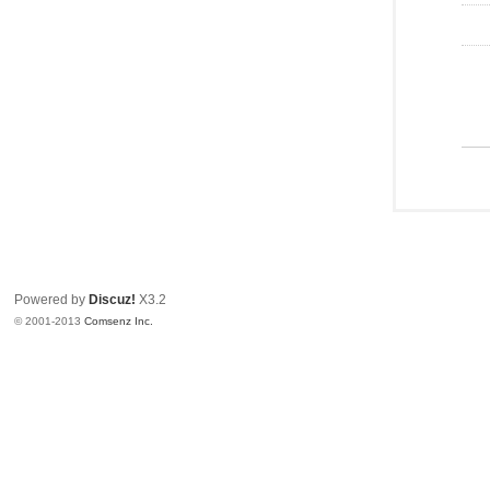
Powered by
Discuz!
X3.2
© 2001-2013
Comsenz Inc.