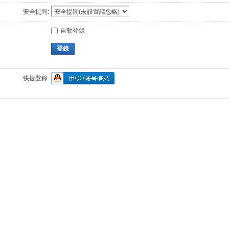
安全提問:
自動登錄
登錄
快捷登錄: