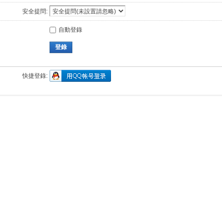
安全提問:
自動登錄
登錄
快捷登錄: