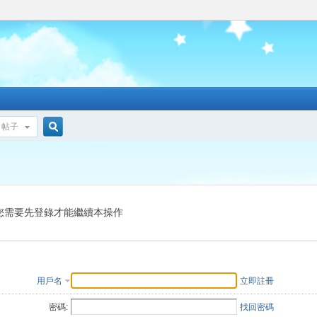
帖子
搜
索
您需要先登錄才能繼續本操作
用戶名
立即註冊
密碼:
找回密碼