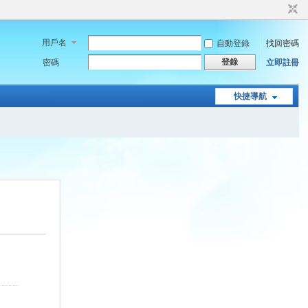
用戶名
自動登錄
找回密碼
登錄
密碼
立即註冊
快捷導航