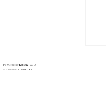
Powered by
Discuz!
X3.2
© 2001-2013
Comsenz Inc.