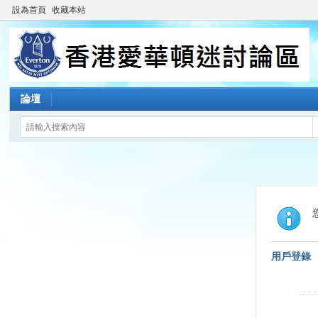
設為首頁
收藏本站
論壇
用戶登錄