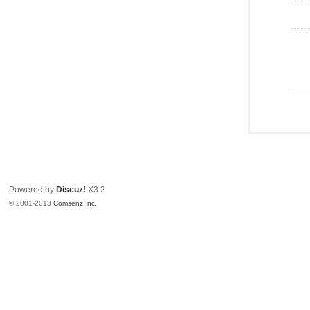
Powered by
Discuz!
X3.2
© 2001-2013
Comsenz Inc.