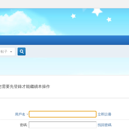
帖子
搜
索
您需要先登錄才能繼續本操作
用戶名
立即註冊
密碼:
找回密碼