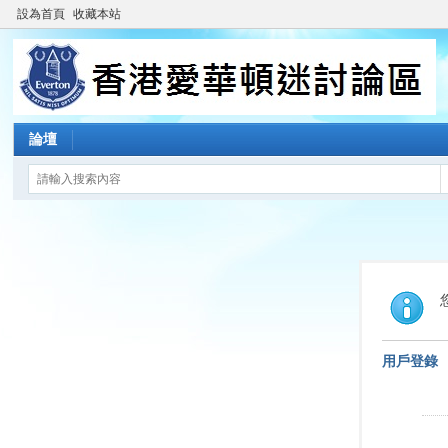
設為首頁
收藏本站
論壇
用戶登錄