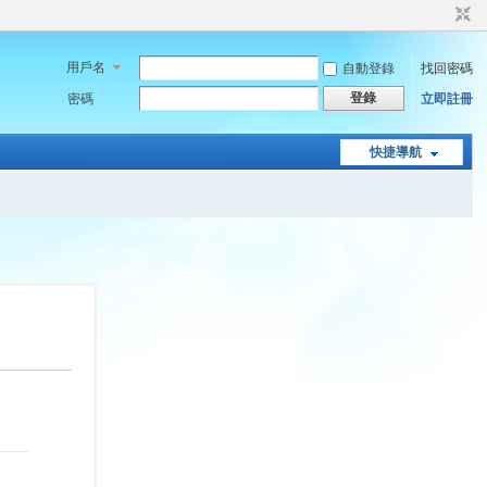
用戶名
自動登錄
找回密碼
登錄
密碼
立即註冊
快捷導航