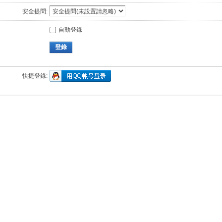
安全提問:
自動登錄
登錄
快捷登錄: