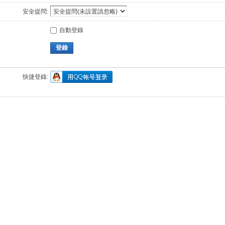
安全提問:
自動登錄
登錄
快捷登錄: