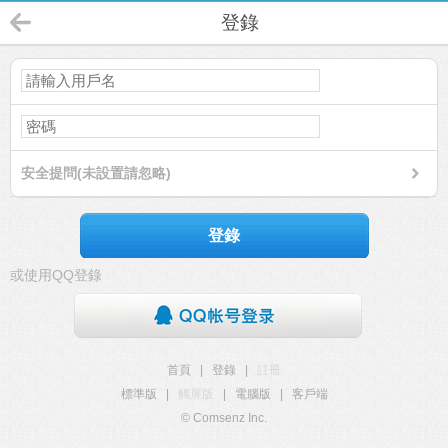
登錄
安全提問(未設置請忽略)
登錄
或使用QQ登錄
首頁
|
登錄
|
註冊
標準版
|
觸屏版
|
電腦版
|
客戶端
© Comsenz Inc.