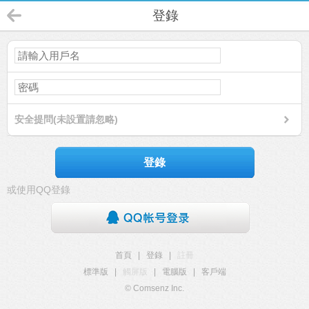
登錄
安全提問(未設置請忽略)
登錄
或使用QQ登錄
首頁
|
登錄
|
註冊
標準版
|
觸屏版
|
電腦版
|
客戶端
© Comsenz Inc.