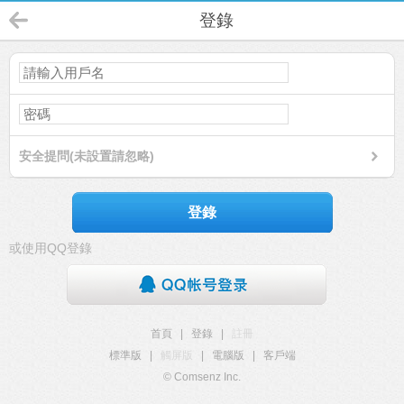
登錄
安全提問(未設置請忽略)
登錄
或使用QQ登錄
首頁
|
登錄
|
註冊
標準版
|
觸屏版
|
電腦版
|
客戶端
© Comsenz Inc.