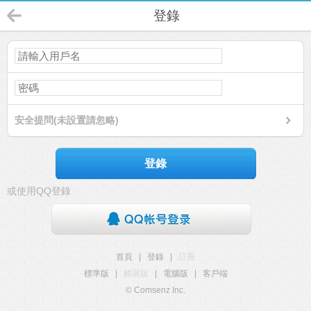
登錄
安全提問(未設置請忽略)
登錄
或使用QQ登錄
首頁
|
登錄
|
註冊
標準版
|
觸屏版
|
電腦版
|
客戶端
© Comsenz Inc.