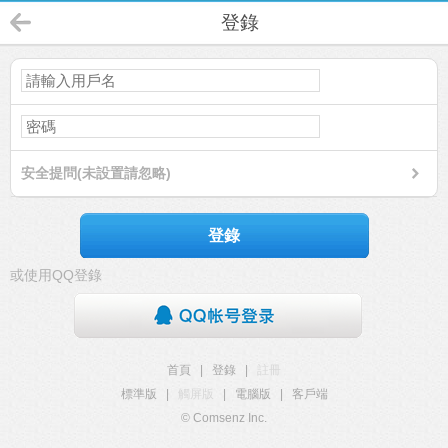
登錄
安全提問(未設置請忽略)
登錄
或使用QQ登錄
首頁
|
登錄
|
註冊
標準版
|
觸屏版
|
電腦版
|
客戶端
© Comsenz Inc.