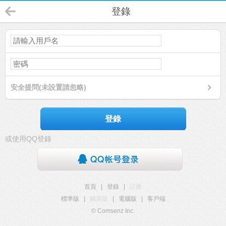
登錄
安全提問(未設置請忽略)
登錄
或使用QQ登錄
首頁
|
登錄
|
註冊
標準版
|
觸屏版
|
電腦版
|
客戶端
© Comsenz Inc.