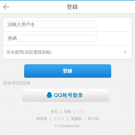
登錄
安全提問(未設置請忽略)
登錄
或使用QQ登錄
首頁
|
登錄
|
註冊
標準版
|
觸屏版
|
電腦版
|
客戶端
© Comsenz Inc.