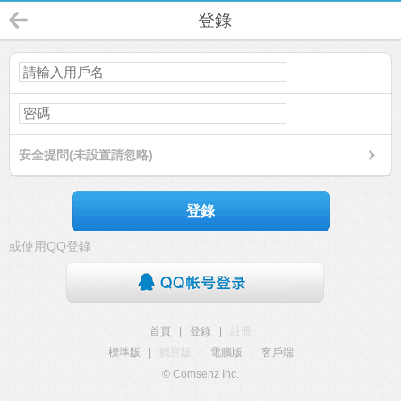
登錄
安全提問(未設置請忽略)
登錄
或使用QQ登錄
首頁
|
登錄
|
註冊
標準版
|
觸屏版
|
電腦版
|
客戶端
© Comsenz Inc.