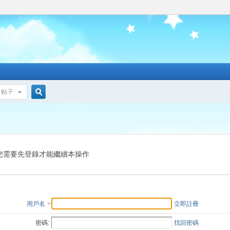
帖子
搜
索
您需要先登錄才能繼續本操作
用戶名
立即註冊
密碼:
找回密碼