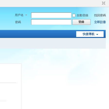
用戶名
自動登錄
找回密碼
登錄
密碼
立即註冊
快捷導航