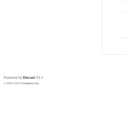
Powered by
Discuz!
X3.2
© 2001-2013
Comsenz Inc.