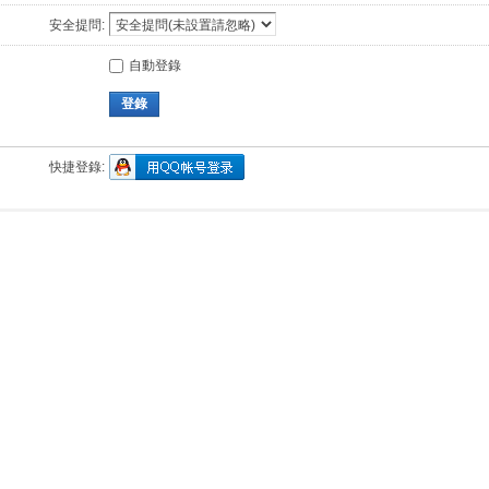
安全提問:
自動登錄
登錄
快捷登錄: