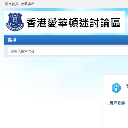
設為首頁
收藏本站
論壇
用戶登錄