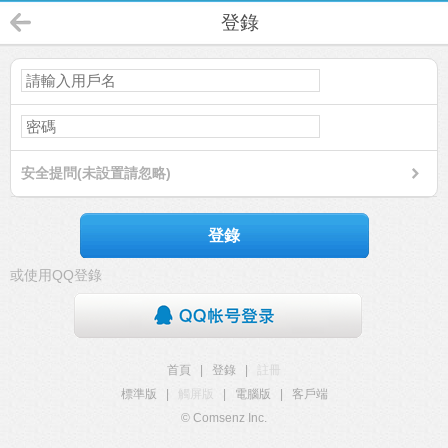
登錄
安全提問(未設置請忽略)
登錄
或使用QQ登錄
首頁
|
登錄
|
註冊
標準版
|
觸屏版
|
電腦版
|
客戶端
© Comsenz Inc.