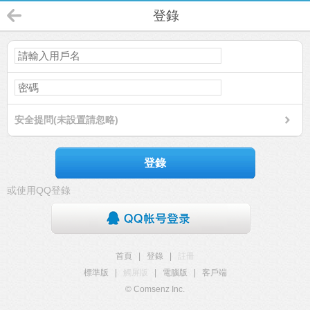
登錄
安全提問(未設置請忽略)
登錄
或使用QQ登錄
首頁
|
登錄
|
註冊
標準版
|
觸屏版
|
電腦版
|
客戶端
© Comsenz Inc.