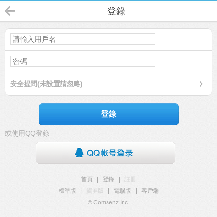
登錄
安全提問(未設置請忽略)
登錄
或使用QQ登錄
首頁
|
登錄
|
註冊
標準版
|
觸屏版
|
電腦版
|
客戶端
© Comsenz Inc.