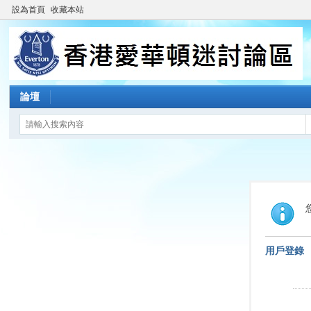
設為首頁
收藏本站
論壇
用戶登錄