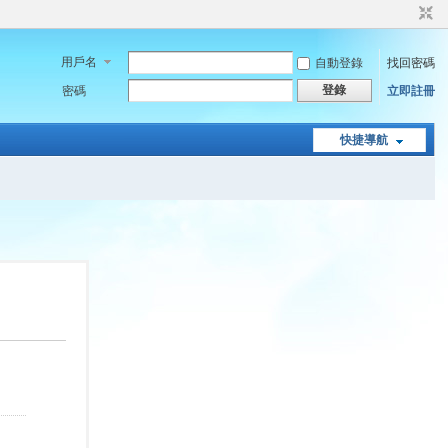
用戶名
自動登錄
找回密碼
登錄
密碼
立即註冊
快捷導航