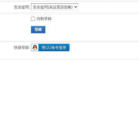
安全提問:
自動登錄
登錄
快捷登錄: