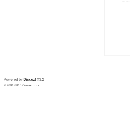
Powered by
Discuz!
X3.2
© 2001-2013
Comsenz Inc.