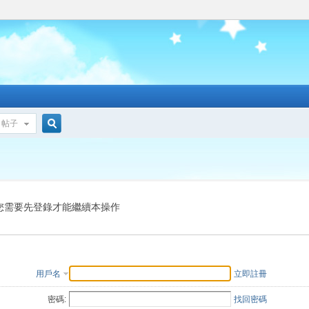
帖子
搜
索
您需要先登錄才能繼續本操作
用戶名
立即註冊
密碼:
找回密碼