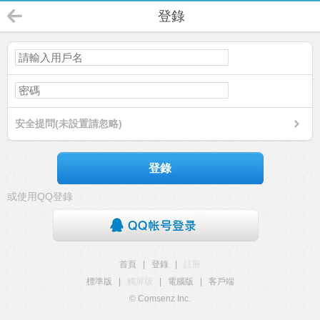
登錄
安全提問(未設置請忽略)
登錄
或使用QQ登錄
首頁
|
登錄
|
註冊
標準版
|
觸屏版
|
電腦版
|
客戶端
© Comsenz Inc.