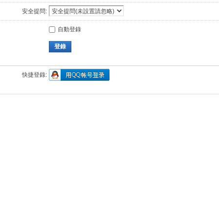
安全提問:
自動登錄
登錄
快捷登錄: