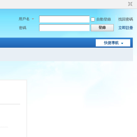
用戶名
自動登錄
找回密碼
登錄
密碼
立即註冊
快捷導航