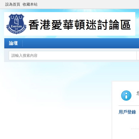
設為首頁
收藏本站
論壇
用戶登錄