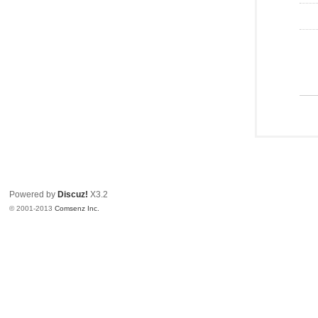
Powered by
Discuz!
X3.2
© 2001-2013
Comsenz Inc.