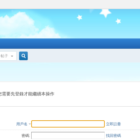
帖子
搜
索
您需要先登錄才能繼續本操作
用戶名
立即註冊
密碼:
找回密碼