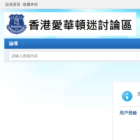
設為首頁
收藏本站
論壇
用戶登錄