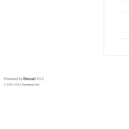
Powered by
Discuz!
X3.2
© 2001-2013
Comsenz Inc.