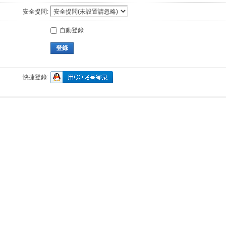
安全提問:
自動登錄
登錄
快捷登錄: