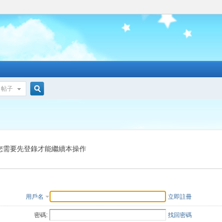
帖子
搜
索
您需要先登錄才能繼續本操作
用戶名
立即註冊
密碼:
找回密碼