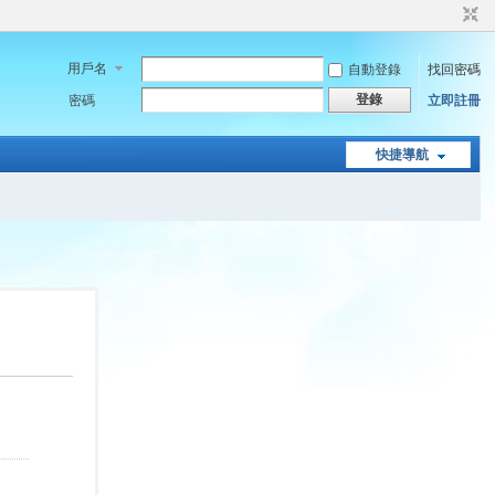
用戶名
自動登錄
找回密碼
登錄
密碼
立即註冊
快捷導航