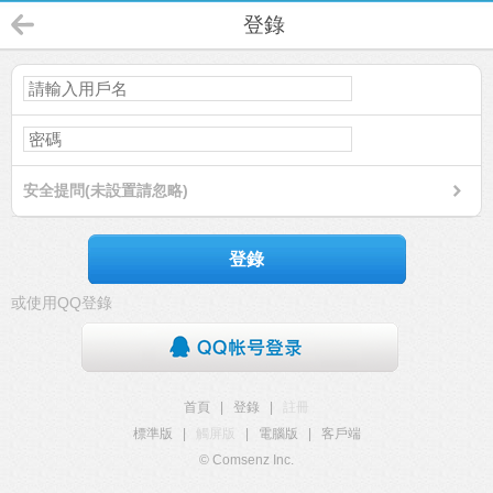
登錄
安全提問(未設置請忽略)
登錄
或使用QQ登錄
首頁
|
登錄
|
註冊
標準版
|
觸屏版
|
電腦版
|
客戶端
© Comsenz Inc.