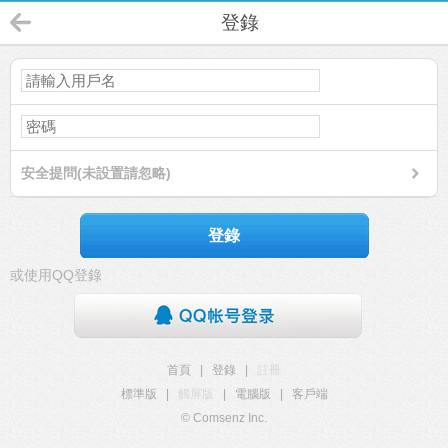
登錄
安全提問(未設置請忽略)
登錄
或使用QQ登錄
首頁
|
登錄
|
註冊
標準版
|
觸屏版
|
電腦版
|
客戶端
© Comsenz Inc.