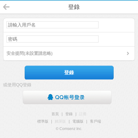
登錄
安全提問(未設置請忽略)
登錄
或使用QQ登錄
首頁
|
登錄
|
註冊
標準版
|
觸屏版
|
電腦版
|
客戶端
© Comsenz Inc.