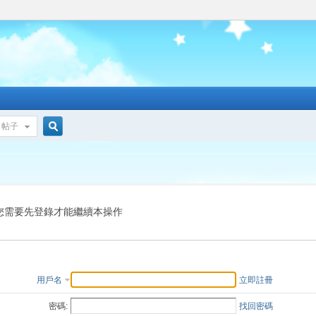
帖子
搜
索
您需要先登錄才能繼續本操作
用戶名
立即註冊
密碼:
找回密碼