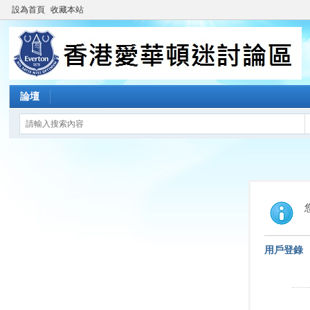
設為首頁
收藏本站
論壇
用戶登錄