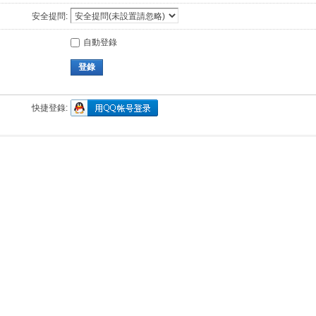
安全提問:
自動登錄
登錄
快捷登錄: