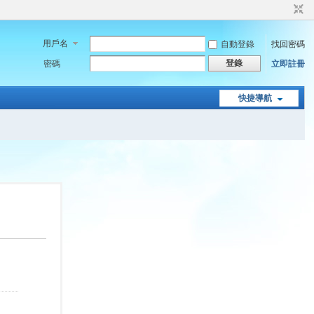
用戶名
自動登錄
找回密碼
登錄
密碼
立即註冊
快捷導航