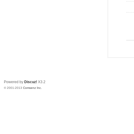
Powered by
Discuz!
X3.2
© 2001-2013
Comsenz Inc.