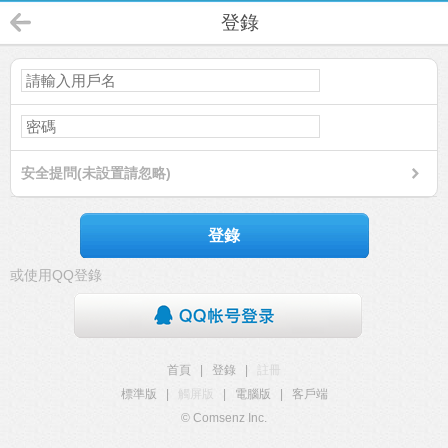
登錄
安全提問(未設置請忽略)
登錄
或使用QQ登錄
首頁
|
登錄
|
註冊
標準版
|
觸屏版
|
電腦版
|
客戶端
© Comsenz Inc.