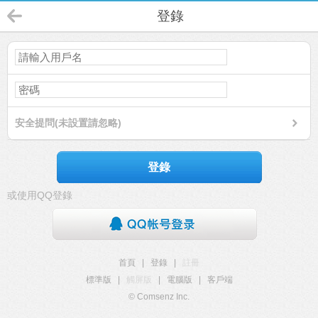
登錄
安全提問(未設置請忽略)
登錄
或使用QQ登錄
首頁
|
登錄
|
註冊
標準版
|
觸屏版
|
電腦版
|
客戶端
© Comsenz Inc.