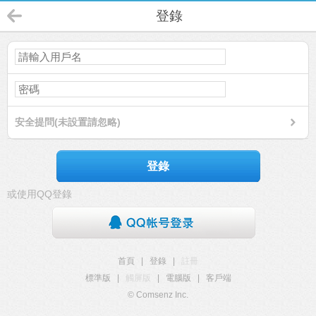
登錄
安全提問(未設置請忽略)
登錄
或使用QQ登錄
首頁
|
登錄
|
註冊
標準版
|
觸屏版
|
電腦版
|
客戶端
© Comsenz Inc.