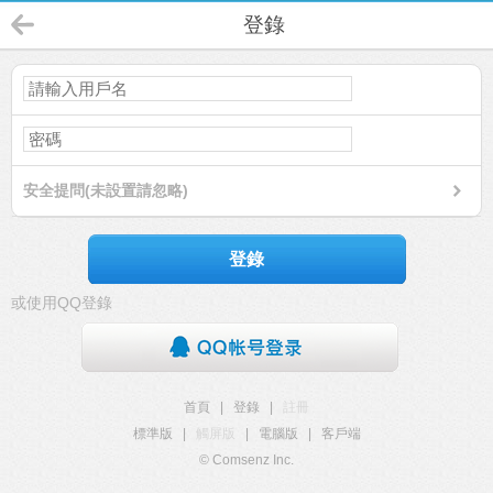
登錄
安全提問(未設置請忽略)
登錄
或使用QQ登錄
首頁
|
登錄
|
註冊
標準版
|
觸屏版
|
電腦版
|
客戶端
© Comsenz Inc.