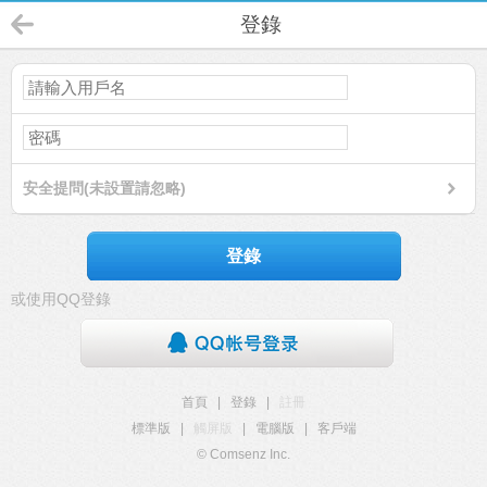
登錄
安全提問(未設置請忽略)
登錄
或使用QQ登錄
首頁
|
登錄
|
註冊
標準版
|
觸屏版
|
電腦版
|
客戶端
© Comsenz Inc.