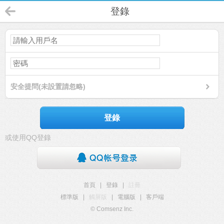
登錄
安全提問(未設置請忽略)
登錄
或使用QQ登錄
首頁
|
登錄
|
註冊
標準版
|
觸屏版
|
電腦版
|
客戶端
© Comsenz Inc.