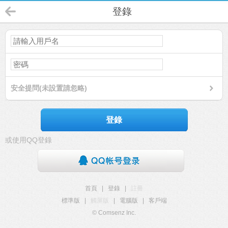
登錄
安全提問(未設置請忽略)
登錄
或使用QQ登錄
首頁
|
登錄
|
註冊
標準版
|
觸屏版
|
電腦版
|
客戶端
© Comsenz Inc.