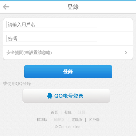
登錄
安全提問(未設置請忽略)
登錄
或使用QQ登錄
首頁
|
登錄
|
註冊
標準版
|
觸屏版
|
電腦版
|
客戶端
© Comsenz Inc.