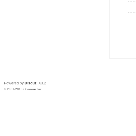
Powered by
Discuz!
X3.2
© 2001-2013
Comsenz Inc.