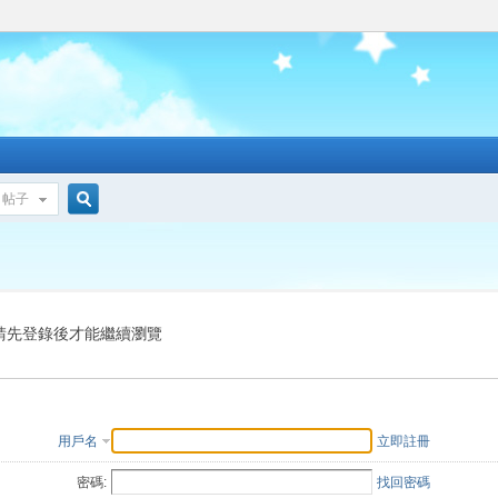
帖子
搜
索
請先登錄後才能繼續瀏覽
用戶名
立即註冊
密碼:
找回密碼