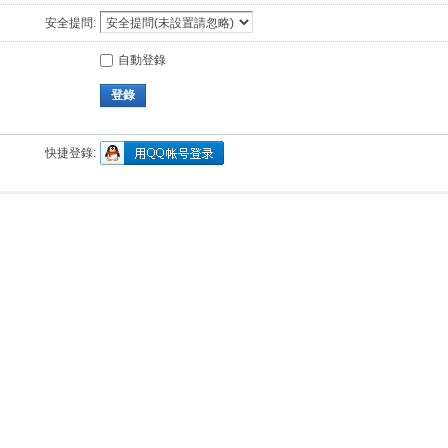
安全提問:
自動登錄
登錄
快捷登錄: