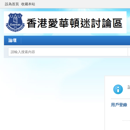
設為首頁
收藏本站
論壇
用戶登錄