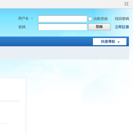
用戶名
自動登錄
找回密碼
登錄
密碼
立即註冊
快捷導航