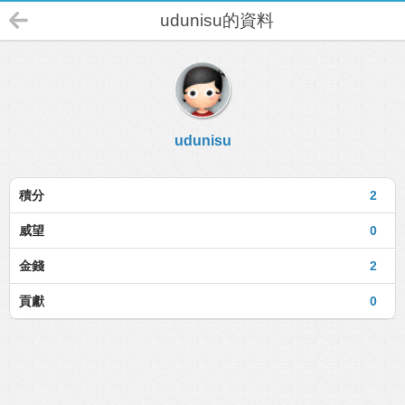
udunisu的資料
udunisu
積分
2
威望
0
金錢
2
貢獻
0