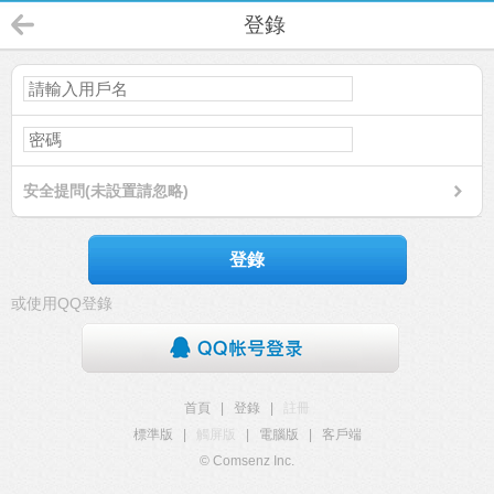
登錄
安全提問(未設置請忽略)
登錄
或使用QQ登錄
首頁
|
登錄
|
註冊
標準版
|
觸屏版
|
電腦版
|
客戶端
© Comsenz Inc.