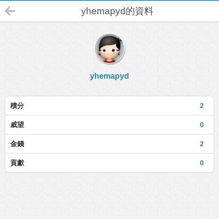
yhemapyd的資料
yhemapyd
積分
2
威望
0
金錢
2
貢獻
0