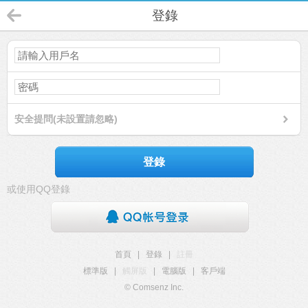
登錄
安全提問(未設置請忽略)
登錄
或使用QQ登錄
首頁
|
登錄
|
註冊
標準版
|
觸屏版
|
電腦版
|
客戶端
© Comsenz Inc.