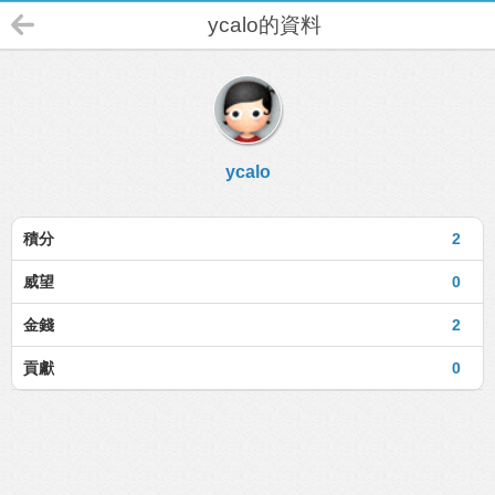
ycalo的資料
ycalo
積分
2
威望
0
金錢
2
貢獻
0