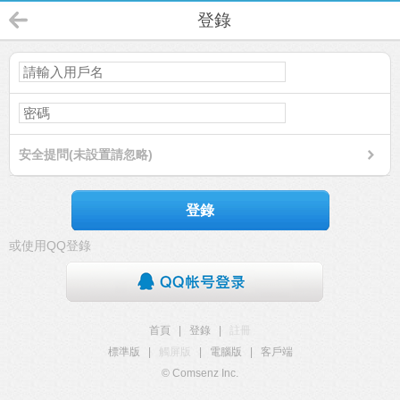
登錄
安全提問(未設置請忽略)
登錄
或使用QQ登錄
首頁
|
登錄
|
註冊
標準版
|
觸屏版
|
電腦版
|
客戶端
© Comsenz Inc.