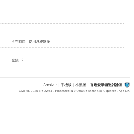
所在時區
使用系統默認
金錢
2
Archiver
|
手機版
|
小黑屋
|
香港愛華頓迷討論區
GMT+8, 2026-8-6 22:44
, Processed in 0.066085 second(s), 9 queries , Apc On.