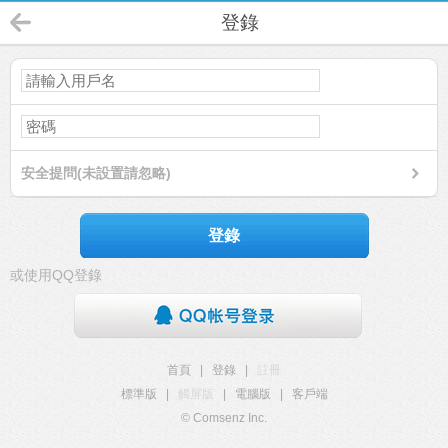
登錄
安全提問(未設置請忽略)
登錄
或使用QQ登錄
首頁
|
登錄
|
註冊
標準版
|
觸屏版
|
電腦版
|
客戶端
© Comsenz Inc.