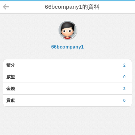
66bcompany1的資料
66bcompany1
積分
2
威望
0
金錢
2
貢獻
0