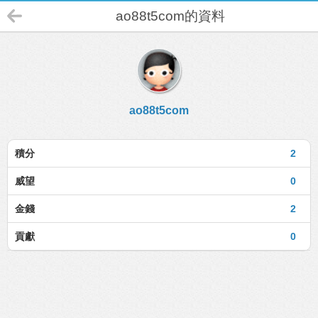
ao88t5com的資料
ao88t5com
積分
2
威望
0
金錢
2
貢獻
0