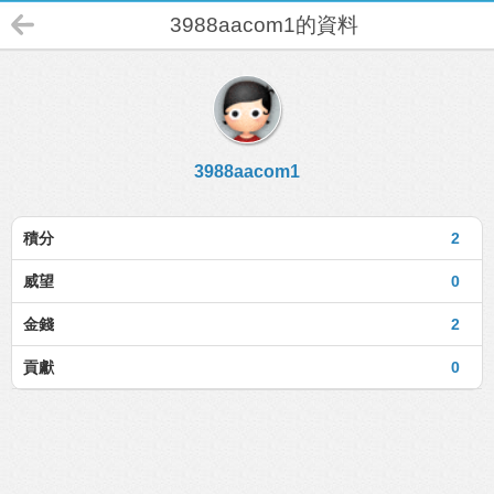
3988aacom1的資料
3988aacom1
積分
2
威望
0
金錢
2
貢獻
0