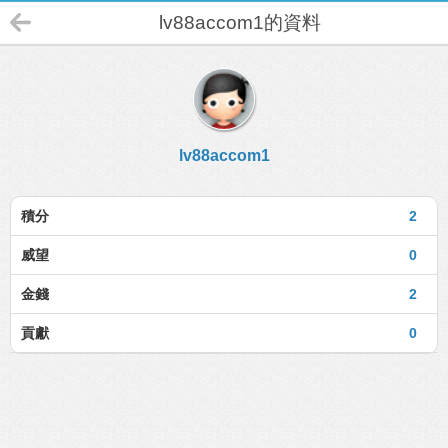
lv88accom1的資料
lv88accom1
積分
2
威望
0
金錢
2
貢獻
0