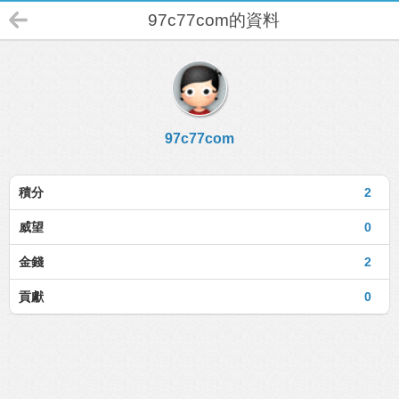
97c77com的資料
97c77com
積分
2
威望
0
金錢
2
貢獻
0