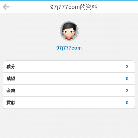
97j777com的資料
97j777com
積分
2
威望
0
金錢
2
貢獻
0