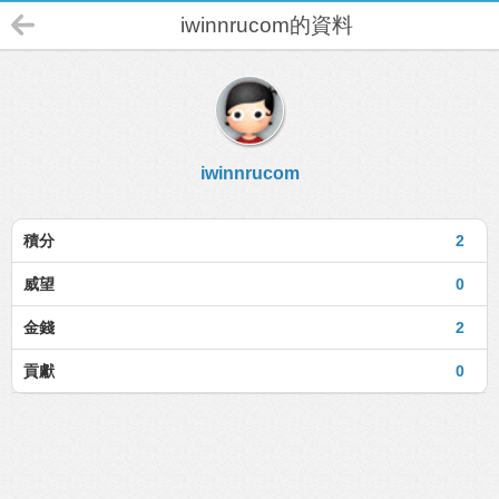
iwinnrucom的資料
iwinnrucom
積分
2
威望
0
金錢
2
貢獻
0